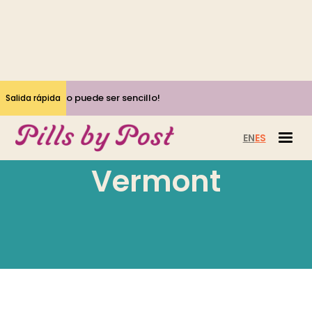
¡Sí, el aborto puede ser sencillo!
Salida rápida
EN
ES
Vermont