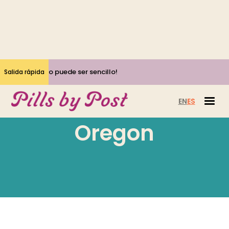
¡Sí, el aborto puede ser sencillo!
Salida rápida
EN
ES
Oregon