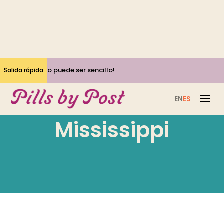
¡Sí, el aborto puede ser sencillo!
Salida rápida
EN
ES
Mississippi