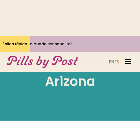
¡Sí, el aborto puede ser sencillo!
Salida rápida
EN
ES
Arizona